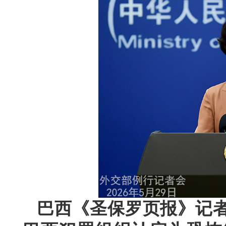
巴西《圣保罗页报》记