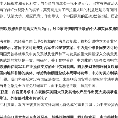
圭人民根本和长远利益，与台湾当局沆瀣一气不得人心。巴方有关政治
当“台独”分裂势力的棋子，其究竟是为了巴拉圭人民的利益还是另有所图
张、认清大势、顺应民意，作出承认一个中国原则的正确政治决断。历
部以涉嫌自伊朗购买石油为由，对12家与伊朗有关联的个人和实体实施
法依据、未经联合国安理会授权的非法单边制裁，将坚定维护本国企业的
日表示，将同中方讨论美对台军售和黎智英案。中方是否准备同美方讨论
两国元首将就事关中美关系以及世界和平与发展的重大问题深入交换意见
售武器的立场是一贯、明确的。关于黎智英案，中方此前已经多次阐明立
涉嫌向伊朗军工产业提供支持的企业实施制裁。随后美财政部昨日又以
国内地和香港的实体。考虑到特朗普总统本周即将访华，中方对美方制裁
问题。我们坚决反对没有国际法依据、未经联合国安理会授权的非法单
当务之急是全力避免战端重启，而不是恶意关联、抹黑中国。
处获悉，白宫正寻求中方就购买美国大豆及其他农产品作出更大规模承诺
承诺。外交部对此有何评论？
互利共赢。双方应该共同落实好两国元首达成的重要共识，为中美经贸
苗去年11月发表涉台言论至今，始终拒绝撤回。我们注意到，中方持续加