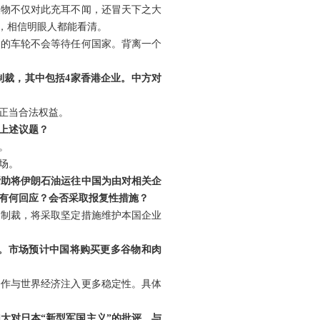
人物不仅对此充耳不闻，还冒天下之大
，相信明眼人都能看清。
史的车轮不会等待任何国家。背离一个
制裁，其中包括4家香港企业。中方对
正当合法权益。
上述议题？
。
场。
帮助将伊朗石油运往中国为由对相关企
有何回应？会否采取报复性措施？
边制裁，将采取坚定措施维护本国企业
。市场预计中国将购买更多谷物和肉
合作与世界经济注入更多稳定性。具体
大对日本“新型军国主义”的批评。与