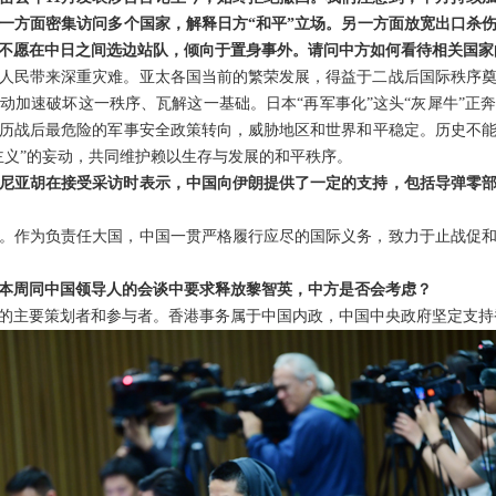
一方面密集访问多个国家，解释日方“和平”立场。另一方面放宽出口杀
不愿在中日之间选边站队，倾向于置身事外。请问中方如何看待相关国家
人民带来深重灾难。亚太各国当前的繁荣发展，得益于二战后国际秩序
动加速破坏这一秩序、瓦解这一基础。日本“再军事化”这头“灰犀牛”正
历战后最危险的军事安全政策转向，威胁地区和世界和平稳定。历史不
主义”的妄动，共同维护赖以生存与发展的和平秩序。
尼亚胡在接受采访时表示，中国向伊朗提供了一定的支持，包括导弹零
。作为负责任大国，中国一贯严格履行应尽的国际义务，致力于止战促
本周同中国领导人的会谈中要求释放黎智英，中方是否会考虑？
的主要策划者和参与者。香港事务属于中国内政，中国中央政府坚定支持