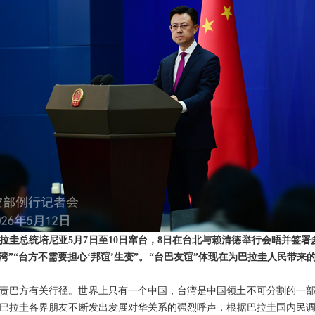
拉圭总统培尼亚5月7日至10日窜台，8日在台北与赖清德举行会晤并签署
湾”“台方不需要担心‘邦谊’生变”。“台巴友谊”体现在为巴拉圭人民带
责巴方有关行径。世界上只有一个中国，台湾是中国领土不可分割的一
巴拉圭各界朋友不断发出发展对华关系的强烈呼声，根据巴拉圭国内民