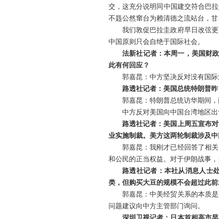
交，这充分说明同中国建交符合巴拉
不韪公然窜台为赖清德之流站台，甘
我们敦促巴拉圭政府早日改弦更
中国原则只会自绝于国际社会。
法新社记者：本周一，美国财政
此有何回应？
郭嘉昆：中方坚决反对没有国际
路透社记者：美国总统特朗普昨
郭嘉昆：特朗普总统访华期间，
中方反对美国向中国台湾地区出
路透社记者：美国上周五宣布对
业实施制裁。美方这两轮制裁涉及中
郭嘉昆：我刚才已经回答了相关
和公民的正当权益。对于伊朗战事，
路透社记者：本社从消息人士
类，但购买大豆的规模不会超过此前
郭嘉昆：中美经贸关系的本质是
问题建议向中方主管部门询问。
深圳卫视记者：日本首相高市早