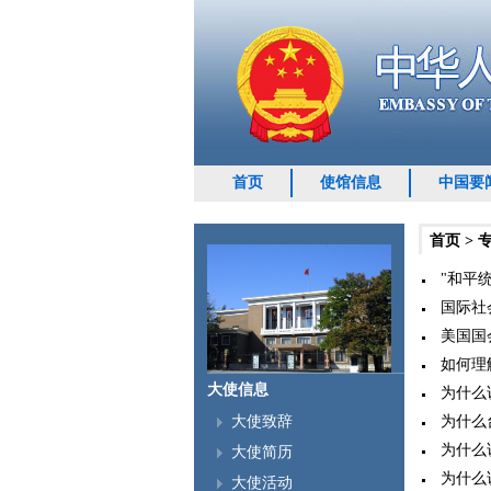
首页
使馆信息
中国要
首页
>
"和平统
国际社
美国国
如何理
大使信息
为什么
为什么台
大使致辞
为什么
大使简历
为什么说
大使活动