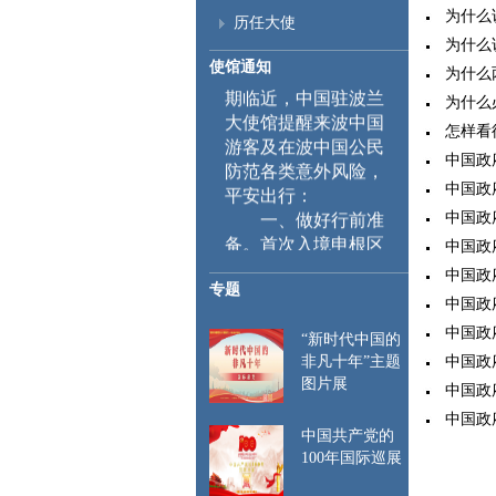
为什么说
历任大使
为什么
随着端午节及暑
使馆通知
为什么
期临近，中国驻波兰
为什么必
大使馆提醒来波中国
怎样看
游客及在波中国公民
中国政
防范各类意外风险，
平安出行：
中国政
一、
做好行前准
中国政
备。首次入境申根区
中国政
时，需采集指纹和面
中国政
部图像等生物信息，
专题
中国政
相关信息将录入系统
中国政
并在后续入境时自动
“新时代中国的
比对。特此提醒来波
中国政
非凡十年”主题
中国公民遵守当地入
图片展
中国政
出境管理规定，行前
中国政
请仔细检查护照和签
中国共产党的
证有效期，确保赴波
100年国际巡展
行程与所持签证种类