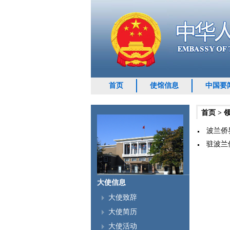
首页
使馆信息
中国要
首页
>
波兰侨
驻波兰使
大使信息
大使致辞
大使简历
随着端午节及暑
大使活动