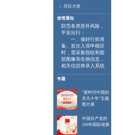
期临近，中国驻波兰
历任大使
大使馆提醒来波中国
游客及在波中国公民
使馆通知
防范各类意外风险，
平安出行：
一、
做好行前准
备。首次入境申根区
时，需采集指纹和面
部图像等生物信息，
相关信息将录入系统
并在后续入境时自动
比对。特此提醒来波
专题
中国公民遵守当地入
出境管理规定，行前
“新时代中国的
请仔细检查护照和签
非凡十年”主题
证有效期，确保赴波
图片展
行程与所持签证种类
一致。如遇航班延
中国共产党的
误、行程调整等情
100年国际巡展
况，及时关注签证停