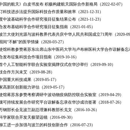
1中国的航天》白皮书发布 积极构建航天国际合作新格局（2022-02-07）
订科技进步法提升国际科技合作质量和效率（2021-12-31）
年度中波基础科学合作研究项目征集结果公布（2021-11-23）
合发布基础科学合作研究项目征集指南（2021-01-05）
波兰大使刘光源与波科教界代表共庆中华人民共和国成立71周年（2020-09-
间“不解”的医学情缘（2020-03-27）
使馆科教参赞蒋苏东出席山东中医药大学与卢布林医科大学合作谅解备忘录签字仪
发布征集科技合作项目指南（2019-10-16）
首个人工智能科学联合实验室揭牌仪式在华沙举行（2019-09-10）
合作方兴未艾（2019-08-28）
年中国重大科技成果（2019-05-17）
高新区创新能力评估（2019-05-17）
使馆蒋苏东参赞考察调研中波动物疫病防控联合实验室（2019-04-29）
壤可持续发展合作研究平台谅解备忘录在华沙成功签署（2018-07-26）
万钢部长会见波兰副总理兼科教部长戈文（2016-10-26）
学家联合开发天极望远镜（2016-09-30）
柳工进一步加强与波兰的科技创新合作（2016-07-23）