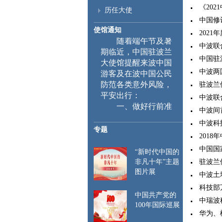
《202
历任大使
中国修
使馆通知
2021
随着端午节及暑
中波联
期临近，中国驻波兰
大使馆提醒来波中国
中国驻
游客及在波中国公民
中波两国
防范各类意外风险，
驻波兰
平安出行：
中波联合
一、
做好行前准
中波间
备。首次入境申根区
中波科技
时，需采集指纹和面
专题
部图像等生物信息，
2018
相关信息将录入系统
中国国家
“新时代中国的
并在后续入境时自动
驻波兰
非凡十年”主题
比对。特此提醒来波
图片展
中波土
中国公民遵守当地入
科技部
出境管理规定，行前
中国共产党的
请仔细检查护照和签
中瑞波科
100年国际巡展
证有效期，确保赴波
华为、