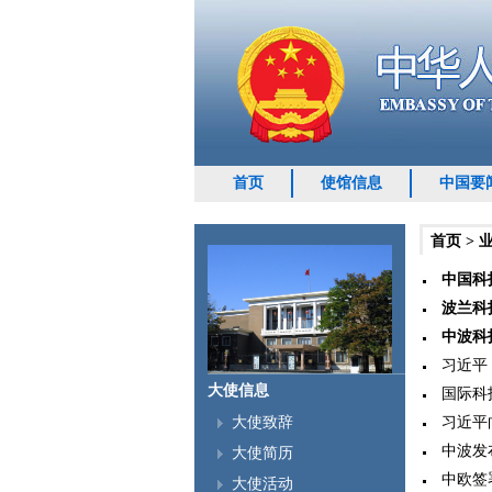
首页
使馆信息
中国要
首页
>
中国科
波兰科
中波科
习近平
大使信息
国际科技
习近平向
大使致辞
中波发布
大使简历
中欧签署
大使活动