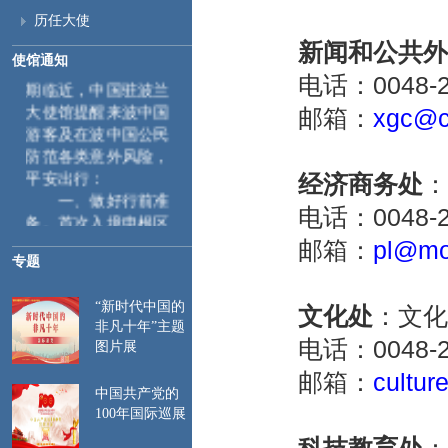
历任大使
新闻和公共外
随着端午节及暑
使馆通知
电话：0048-22-
期临近，中国驻波兰
大使馆提醒来波中国
邮箱：
xgc@c
游客及在波中国公民
防范各类意外风险，
平安出行：
经济商务处
：
一、
做好行前准
电话：0048-22-
备。首次入境申根区
时，需采集指纹和面
邮箱：
pl@mo
部图像等生物信息，
专题
相关信息将录入系统
并在后续入境时自动
“新时代中国的
文化处
：文化
比对。特此提醒来波
非凡十年”主题
电话：0048-22-
中国公民遵守当地入
图片展
出境管理规定，行前
邮箱：
cultur
请仔细检查护照和签
中国共产党的
证有效期，确保赴波
100年国际巡展
行程与所持签证种类