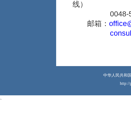
录像或使用无人机。
线）
三、
注意人身安
0048-506
全。提高安全防范意
识，不随身携带大额
邮箱：
office
现金，离车时带走所
consu
有车内物品。如与他
人发生纠纷，首先保
证人身安全，避免纠
缠争论，留取相关证
据，迅速离开现场，
及时向当地警方报
警。
中华人民共和国
四、
警惕电信诈
http:/
骗。对自称使馆、国
内公检法机关等工作
人员来电务必提高警
、
惕，不透露个人姓
名、住址、家庭情
况、银行账户等信
息，不轻易转账汇
款。如有疑问，可向