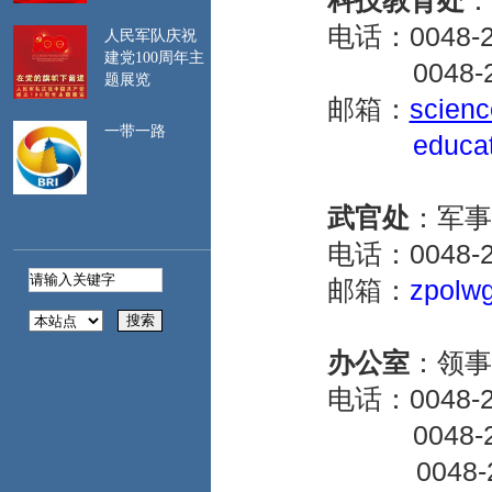
科技教育处
：
一致。如遇航班延
电话：0048-22
误、行程调整等情
人民军队庆祝
况，及时关注签证停
建党100周年主
0048-22-6
题展览
留期限，注意保留相
邮箱：
scienc
关证明材料。
二、
遵守波兰法
一带一路
educa
律。建议登录中国领
事服务网
（https://cs.mfa.gov.cn/）、
武官处
：军事
中国驻波兰大使馆网
电话：0048-22-
站（https://pl.china-
embassy.gov.cn/）等网
邮箱：
zpolw
站，提前了解波民俗
习惯、旅行须知及海
关、边防等要求，严
办公室
：
领事
格遵守有关规定。避
电话：0048-22
免在波军事、政府、
能源、关键交通等部
0048-22-
门和设施及有明确禁
0048-22-
止标识的场所拍照、