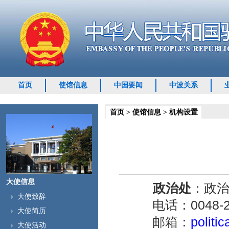
首页
使馆信息
中国要闻
中波关系
首页
>
使馆信息
>
机构设置
大使信息
政治处
：政
大使致辞
电话：0048-22-
大使简历
邮箱：
politi
大使活动