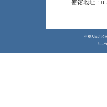
使馆地址：ul. Bonif
祝您旅途平安愉
快！
中国驻波兰大使馆
2026年6月12日
中华人民共和国
http:/
、