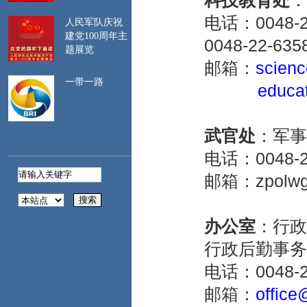
科技教育处
：
行程与所持签证种类
电话：0048-22
一致。如遇航班延
人民军队庆祝
误、行程调整等情
建党100周年主
0048-22-63
题展览
况，及时关注签证停
邮箱：
scienc
留期限，注意保留相
关证明材料。
一带一路
educa
二、
遵守波兰法
律。建议登录中国领
事服务网
武官处
：军事
（https://cs.mfa.gov.cn/）、
电话：0048-22-
中国驻波兰大使馆网
站（https://pl.china-
邮箱：zpolwgc@
embassy.gov.cn/）等网
站，提前了解波民俗
习惯、旅行须知及海
办公室
：行政
关、边防等要求，严
行政后勤事务
格遵守有关规定。避
免在波军事、政府、
电话：0048-22
能源、关键交通等部
邮箱：
office
门和设施及有明确禁