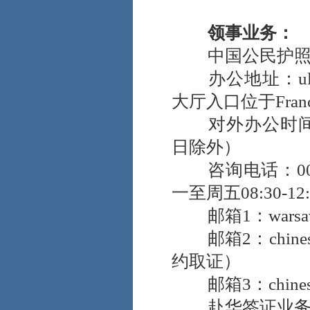
止标识的场所拍照、
录像或使用无人机。
领事业务：
三、
注意人身安
全。提高安全防范意
中国公民护照/
识，不随身携带大额
办公地址：ul. Boni
现金，离车时带走所
有车内物品。如与他
大厅入口位于Franci
人发生纠纷，首先保
对外办公时间：周
证人身安全，避免纠
缠争论，留取相关证
日除外）
据，迅速离开现场，
咨询电话：0048
及时向当地警方报
警。
一至周五08:30-12
四、
警惕电信诈
邮箱1：warsaw@
骗。对自称使馆、国
内公检法机关等工作
邮箱2：chinesec
人员来电务必提高警
约取证）
惕，不透露个人姓
名、住址、家庭情
邮箱3：chinesecon
况、银行账户等信
赴华签证业务
息，不轻易转账汇