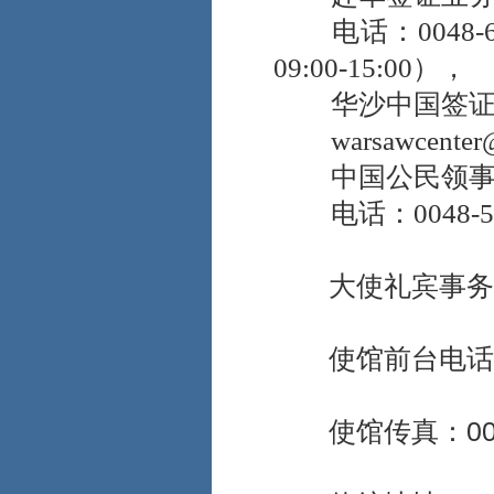
款。如有疑问，可向
电话：0048-6
国内公安机关或向中
09:00-15:00），
国驻波兰大使馆官方
网站公布的联系方式
华沙中国签证
进行核实。
warsawcenter@vi
五、
如遇紧急情
况，可通过以下渠道
中国公民领事
求助：
电话：0048-506
波兰紧急求救电
话：0048-
112
波兰报警电话：
大使礼宾事务：proto
0048-997
外交部全球领事
保护与服务应急热线
使馆前台电话：004
（24小时）：0086
-10-
12308或0086-10-
65612308
使馆传真：0048-
中国驻波兰大
使
馆领事保护电话：
0048
-506957563