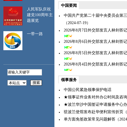
驻波兰大使卢山出席2026年新春招待会（
二、
遵守波兰法
中国要闻
人民军队庆祝
律。建议登录中国领
建党100周年主
中国共产党第二十届中央委员会第
事服务网
题展览
（https://cs.mfa.gov.cn/）、
（2024-07-19）
中国驻波兰大使馆网
2026年8月7日外交部发言人林剑答记者问
一带一路
站（https://pl.china-
embassy.gov.cn/）等网
2026年8月6日外交部发言人林剑答记者问
站，提前了解波民俗
2026年8月5日外交部发言人林剑答记者问
习惯、旅行须知及海
关、边防等要求，严
2026年8月4日外交部发言人林剑答记者问
格遵守有关规定。避
免在波军事、政府、
能源、关键交通等部
领事服务
门和设施及有明确禁
中国公民紧急领事保护电话
止标识的场所拍照、
★领事证件业务对外办公时间及咨
录像或使用无人机。
三、
注意人身安
★波兰华沙中国签证申请服务中心
全。提高安全防范意
驻波兰使馆发布赴华便利宣传折页（202
识，不随身携带大额
单方面免签政策常见问题解答（2024-1
现金，离车时带走所