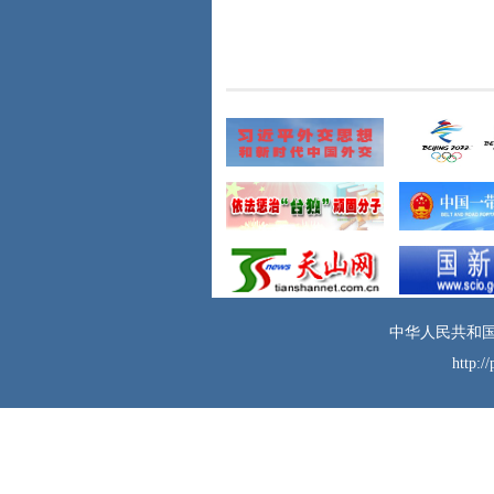
有车内物品。如与他
人发生纠纷，首先保
证人身安全，避免纠
缠争论，留取相关证
据，迅速离开现场，
及时向当地警方报
警。
四、
警惕电信诈
骗。对自称使馆、国
内公检法机关等工作
人员来电务必提高警
惕，不透露个人姓
名、住址、家庭情
况、银行账户等信
中华人民共和国
息，不轻易转账汇
http:/
款。如有疑问，可向
国内公安机关或向中
国驻波兰大使馆官方
网站公布的联系方式
进行核实。
五、
如遇紧急情