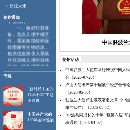
游客及在波中国公民
历任大使
防范各类意外风险，
使馆通知
平安出行：
一、
做好行前准
备。首次入境申根区
时，需采集指纹和面
中国驻波兰
部图像等生物信息，
相关信息将录入系统
并在后续入境时自动
使馆活动
比对。特此提醒来波
中国驻波兰大使馆举行庆祝中国人民
中国公民遵守当地入
专题
出境管理规定，行前
会（2026-07-28）
请仔细检查护照和签
卢山大使出席第十届波中经济合作
证有效期，确保赴波
“新时代中国的
（2026-05-30）
非凡十年”主题
行程与所持签证种类
驻波兰大使卢山发表署名文章《中
图片展
一致。如遇航班延
路的伙伴》（2026-05-12）
误、行程调整等情
中国共产党的
况，及时关注签证停
“中波共同成长的十年” 暨第六届“
100年国际巡展
留期限，注意保留相
稿通知（2026-04-07）
关证明材料。