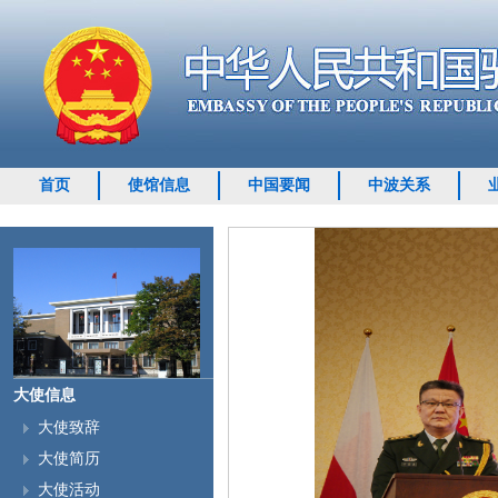
首页
使馆信息
中国要闻
中波关系
大使信息
大使致辞
随着端午节及暑
大使简历
期临近，中国驻波兰
大使活动
大使馆提醒来波中国