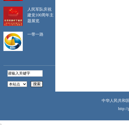
留期限，注意保留相
人民军队庆祝
关证明材料。
建党100周年主
二、
遵守波兰法
题展览
律。建议登录中国领
事服务网
一带一路
（https://cs.mfa.gov.cn/）、
中国驻波兰大使馆网
站（https://pl.china-
embassy.gov.cn/）等网
站，提前了解波民俗
习惯、旅行须知及海
关、边防等要求，严
格遵守有关规定。避
免在波军事、政府、
能源、关键交通等部
门和设施及有明确禁
中华人民共和国
止标识的场所拍照、
http:/
录像或使用无人机。
三、
注意人身安
、
全。提高安全防范意