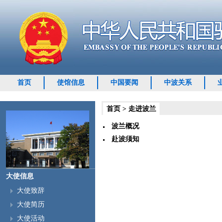
首页
使馆信息
中国要闻
中波关系
首页
>
走进波兰
波兰概况
赴波须知
大使信息
大使致辞
大使简历
大使活动
随着端午节及暑