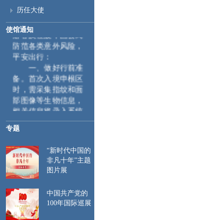
期临近，中国驻波兰
历任大使
大使馆提醒来波中国
使馆通知
游客及在波中国公民
防范各类意外风险，
平安出行：
一、
做好行前准
备。首次入境申根区
时，需采集指纹和面
部图像等生物信息，
相关信息将录入系统
并在后续入境时自动
比对。特此提醒来波
专题
中国公民遵守当地入
出境管理规定，行前
“新时代中国的
非凡十年”主题
请仔细检查护照和签
图片展
证有效期，确保赴波
行程与所持签证种类
一致。如遇航班延
中国共产党的
100年国际巡展
误、行程调整等情
况，及时关注签证停