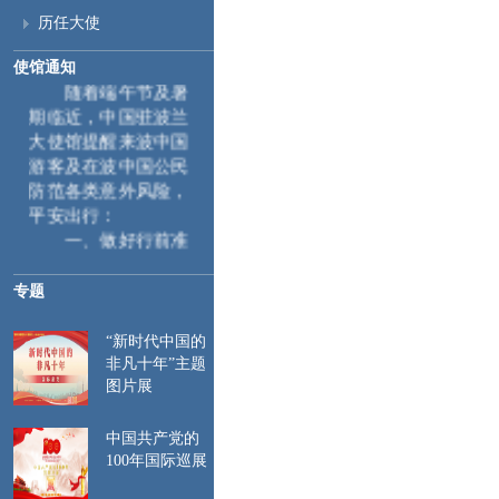
历任大使
使馆通知
随着端午节及暑
期临近，中国驻波兰
大使馆提醒来波中国
游客及在波中国公民
防范各类意外风险，
平安出行：
一、
做好行前准
备。首次入境申根区
时，需采集指纹和面
专题
部图像等生物信息，
相关信息将录入系统
“新时代中国的
并在后续入境时自动
非凡十年”主题
比对。特此提醒来波
图片展
中国公民遵守当地入
出境管理规定，行前
中国共产党的
请仔细检查护照和签
100年国际巡展
证有效期，确保赴波