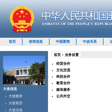
首页
使馆信息
中国要闻
中波关系
首页
>
业务设置
经贸合作
文化交流
科技合作
教育合作
大使信息
媒体服务
公共外交
大使致辞
大使简历
大使活动