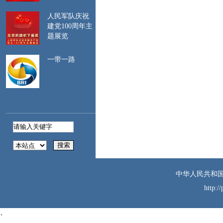
行程与所持签证种类
一致。如遇航班延
人民军队庆祝
误、行程调整等情
建党100周年主
况，及时关注签证停
题展览
留期限，注意保留相
关证明材料。
一带一路
二、
遵守波兰法
律。建议登录中国领
事服务网
（https://cs.mfa.gov.cn/）、
中国驻波兰大使馆网
站（https://pl.china-
embassy.gov.cn/）等网
站，提前了解波民俗
习惯、旅行须知及海
关、边防等要求，严
中华人民共和国
格遵守有关规定。避
免在波军事、政府、
http:/
能源、关键交通等部
门和设施及有明确禁
、
止标识的场所拍照、