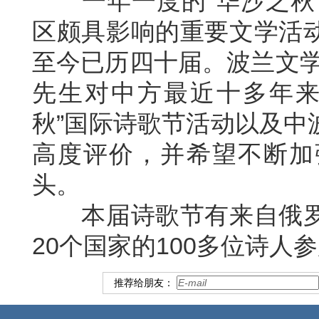
一年一度的“华沙之秋
区
颇
具
影响的
重要文学
活
至今已历四十届。
波兰文
先生
对中方
最近十
多
年
秋”国际诗歌节活动
以及
中
高度评价
，并
希望
不断
加
头
。
本届诗歌节有来自
俄
20
个国家的
100
多位诗人
参
推荐给朋友：